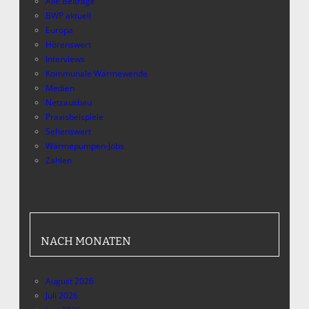
Alle Beiträge
BWP aktuell
Europa
Hörenswert
Interviews
Kommunale Wärmewende
Medien
Netzausbau
Praxisbeispiele
Sehenswert
Wärmepumpen-Jobs
Zahlen
NACH MONATEN
August 2026
Juli 2026