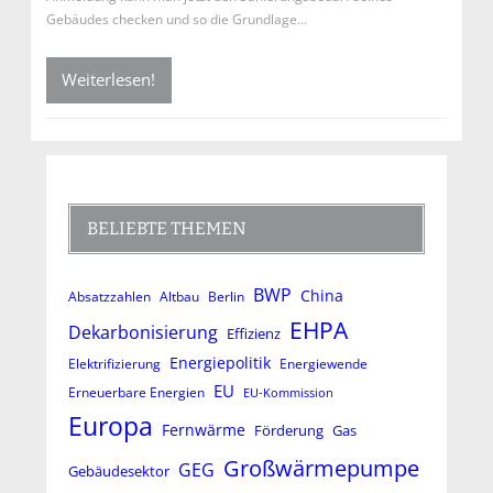
Gebäudes checken und so die Grundlage…
Weiterlesen!
BELIEBTE THEMEN
BWP
China
Absatzzahlen
Altbau
Berlin
EHPA
Dekarbonisierung
Effizienz
Energiepolitik
Elektrifizierung
Energiewende
EU
Erneuerbare Energien
EU-Kommission
Europa
Fernwärme
Förderung
Gas
Großwärmepumpe
GEG
Gebäudesektor