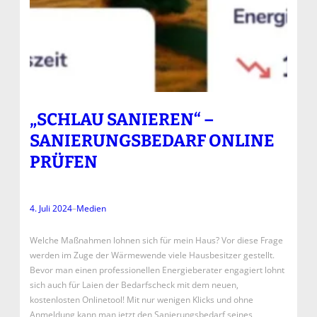
„SCHLAU SANIEREN“ –
SANIERUNGSBEDARF ONLINE
PRÜFEN
4. Juli 2024
–
Medien
Welche Maßnahmen lohnen sich für mein Haus? Vor diese Frage
werden im Zuge der Wärmewende viele Hausbesitzer gestellt.
Bevor man einen professionellen Energieberater engagiert lohnt
sich auch für Laien der Bedarfscheck mit dem neuen,
kostenlosten Onlinetool! Mit nur wenigen Klicks und ohne
Anmeldung kann man jetzt den Sanierungsbedarf seines