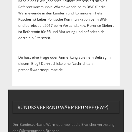
Kanäle des BWP. Johannes Eckhoff interessiert sich als
Referent kommunale Wärmewende beim BWP für die
Wärmewende in den Ländern und Kommunen. Peter
Kuscher ist Leiter Politische Kommunikation beim BWP
und bereits seit 2017 beim Verband aktiv. Florence Siebert
ist Referentin für PR und Marketing und befindet sich
derzeit in Elternzeit.
Du hast eine Frage oder Anmerkung zu einem Beitrag in
diesem Blog? Dann schicke eine Nachricht an:
presse@waermepumpe.de
BUNDESVERBAND WÄRMEPUMPE (BWP)
Der Bundesverband Wärmepumpe ist die Branchenvertretung
der Wärmepumpen-Branche,