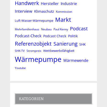
Handwerk
Hersteller
Industrie
Interview
Klimaschutz
Kommission
Markt
Luft-Wasser-Wärmepumpe
Podcast
Mehrfamilienhaus
Neubau
Paul Kenny
Podcast-Check
Podcast Check
Politik
Referenzobjekt
Sanierung
SHK
Wettbewerbsfähigkeit
SHK-TV
Strompreis
Wärmepumpe
Wärmewende
Youtube
KATEGORIEN