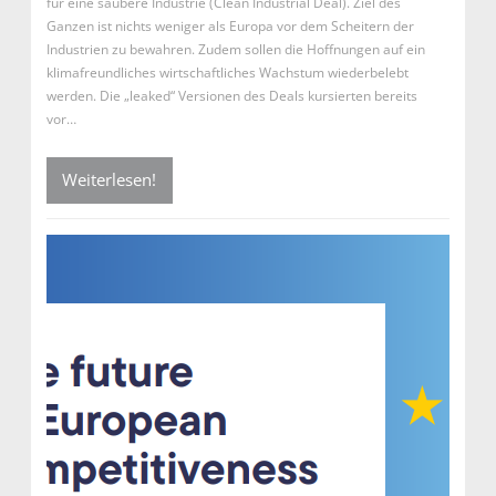
für eine saubere Industrie (Clean Industrial Deal). Ziel des
Ganzen ist nichts weniger als Europa vor dem Scheitern der
Industrien zu bewahren. Zudem sollen die Hoffnungen auf ein
klimafreundliches wirtschaftliches Wachstum wiederbelebt
werden. Die „leaked“ Versionen des Deals kursierten bereits
vor…
Weiterlesen!