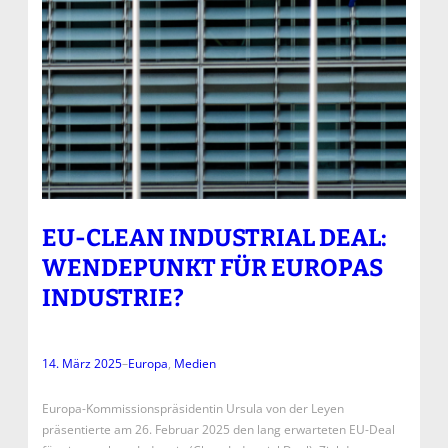
EU-CLEAN INDUSTRIAL DEAL:
WENDEPUNKT FÜR EUROPAS
INDUSTRIE?
14. März 2025
–
Europa
, 
Medien
Europa-Kommissionspräsidentin Ursula von der Leyen
präsentierte am 26. Februar 2025 den lang erwarteten EU-Deal