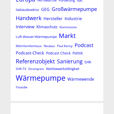
Fernwärme
Förderung
Gas
Großwärmepumpe
GEG
Gebäudesektor
Handwerk
Hersteller
Industrie
Interview
Klimaschutz
Kommission
Markt
Luft-Wasser-Wärmepumpe
Podcast
Mehrfamilienhaus
Neubau
Paul Kenny
Podcast-Check
Podcast Check
Politik
Referenzobjekt
Sanierung
SHK
Wettbewerbsfähigkeit
SHK-TV
Strompreis
Wärmepumpe
Wärmewende
Youtube