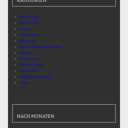
KATEGORIEN
Alle Beiträge
BWP aktuell
Europa
Hörenswert
Interviews
Kommunale Wärmewende
Medien
Netzausbau
Praxisbeispiele
Sehenswert
Wärmepumpen-Jobs
Zahlen
NACH MONATEN