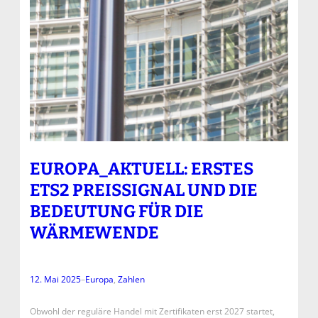
EUROPA_AKTUELL: ERSTES
ETS2 PREISSIGNAL UND DIE
BEDEUTUNG FÜR DIE
WÄRMEWENDE
12. Mai 2025
–
Europa
, 
Zahlen
Obwohl der reguläre Handel mit Zertifikaten erst 2027 startet,