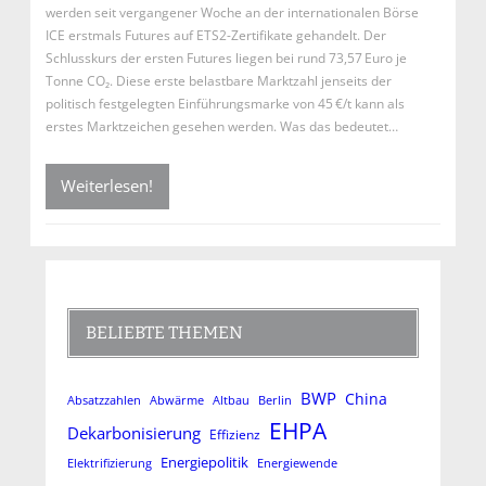
werden seit vergangener Woche an der internationalen Börse
ICE erstmals Futures auf ETS2-Zertifikate gehandelt. Der
Schlusskurs der ersten Futures liegen bei rund 73,57 Euro je
Tonne CO₂. Diese erste belastbare Marktzahl jenseits der
politisch festgelegten Einführungsmarke von 45 €/t kann als
erstes Marktzeichen gesehen werden. Was das bedeutet…
Weiterlesen!
BELIEBTE THEMEN
BWP
China
Absatzzahlen
Altbau
Abwärme
Berlin
EHPA
Dekarbonisierung
Effizienz
Energiepolitik
Elektrifizierung
Energiewende