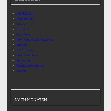
Alle Beiträge
BWP aktuell
Europa
Hörenswert
Interviews
Kommunale Wärmewende
Medien
Netzausbau
Praxisbeispiele
Sehenswert
Wärmepumpen-Jobs
Zahlen
NACH MONATEN