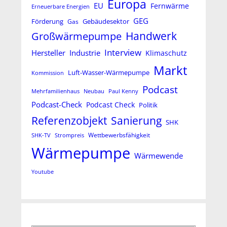
Europa
EU
Fernwärme
Erneuerbare Energien
GEG
Förderung
Gas
Gebäudesektor
Handwerk
Großwärmepumpe
Interview
Hersteller
Industrie
Klimaschutz
Markt
Luft-Wasser-Wärmepumpe
Kommission
Podcast
Mehrfamilienhaus
Neubau
Paul Kenny
Podcast-Check
Podcast Check
Politik
Referenzobjekt
Sanierung
SHK
Wettbewerbsfähigkeit
SHK-TV
Strompreis
Wärmepumpe
Wärmewende
Youtube