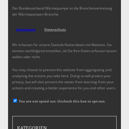
Der Bundesverband Wärmepumpe ist die Branchenvertretung
der Wärmepumpen-Branche,
Impressum
Datenschutz
Wir erfassen für unsere Statistik Nutzerdaten mit Matomo. Sie
können nachfolgend einstellen, ob Sie Ihre Daten erfassen lassen
wollen oder nicht:
You may choose to prevent this website from aggregating and
analyzing the actions you take here. Doing so will protect your
privacy, but will also prevent the owner from learning from your
actions and creating a better experience for you and other users.
You are not opted out. Uncheck this box to opt-out.
KATEGORIEN