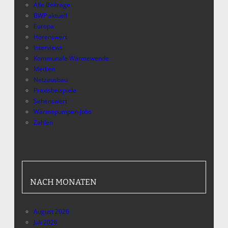
Alle Beiträge
BWP aktuell
Europa
Hörenswert
Interviews
Kommunale Wärmewende
Medien
Netzausbau
Praxisbeispiele
Sehenswert
Wärmepumpen-Jobs
Zahlen
NACH MONATEN
August 2026
Juli 2026