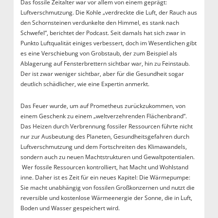
Das fossile Zeitalter war vor allem von einem geprägt:
Luftverschmutzung. Die Kohle „verdreckte die Luft, der Rauch aus
den Schornsteinen verdunkelte den Himmel, es stank nach
Schwefel“, berichtet der Podcast. Seit damals hat sich zwar in
Punkto Luftqualität einiges verbessert, doch im Wesentlichen gibt
es eine Verschiebung von Grobstaub, der zum Beispiel als
Ablagerung auf Fensterbrettern sichtbar war, hin zu Feinstaub.
Der ist zwar weniger sichtbar, aber für die Gesundheit sogar
deutlich schädlicher, wie eine Expertin anmerkt.
Das Feuer wurde, um auf Prometheus zurückzukommen, von
einem Geschenk zu einem „weltverzehrenden Flächenbrand“.
Das Heizen durch Verbrennung fossiler Ressourcen führte nicht
nur zur Ausbeutung des Planeten, Gesundheitsgefahren durch
Luftverschmutzung und dem Fortschreiten des Klimawandels,
sondern auch zu neuen Machtstrukturen und Gewaltpotentialen.
Wer fossile Ressourcen kontrolliert, hat Macht und Wohlstand
inne. Daher ist es Zeit für ein neues Kapitel: Die Wärmepumpe:
Sie macht unabhängig von fossilen Großkonzernen und nutzt die
reversible und kostenlose Wärmeenergie der Sonne, die in Luft,
Boden und Wasser gespeichert wird.