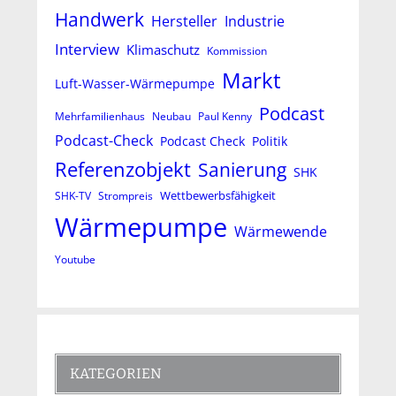
Handwerk
Hersteller
Industrie
Interview
Klimaschutz
Kommission
Markt
Luft-Wasser-Wärmepumpe
Podcast
Mehrfamilienhaus
Neubau
Paul Kenny
Podcast-Check
Podcast Check
Politik
Referenzobjekt
Sanierung
SHK
Wettbewerbsfähigkeit
SHK-TV
Strompreis
Wärmepumpe
Wärmewende
Youtube
KATEGORIEN