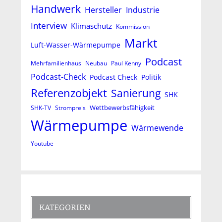
Handwerk
Hersteller
Industrie
Interview
Klimaschutz
Kommission
Markt
Luft-Wasser-Wärmepumpe
Podcast
Mehrfamilienhaus
Neubau
Paul Kenny
Podcast-Check
Podcast Check
Politik
Referenzobjekt
Sanierung
SHK
Wettbewerbsfähigkeit
SHK-TV
Strompreis
Wärmepumpe
Wärmewende
Youtube
KATEGORIEN