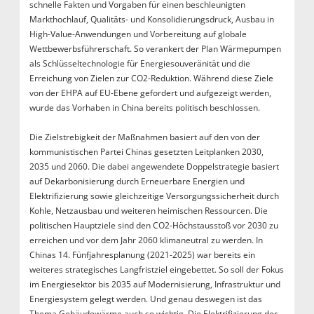
schnelle Fakten und Vorgaben für einen beschleunigten
Markthochlauf, Qualitäts- und Konsolidierungsdruck, Ausbau in
High-Value-Anwendungen und Vorbereitung auf globale
Wettbewerbsführerschaft. So verankert der Plan Wärmepumpen
als Schlüsseltechnologie für Energiesouveränität und die
Erreichung von Zielen zur CO2-Reduktion. Während diese Ziele
von der EHPA auf EU-Ebene gefordert und aufgezeigt werden,
wurde das Vorhaben in China bereits politisch beschlossen.
Die Zielstrebigkeit der Maßnahmen basiert auf den von der
kommunistischen Partei Chinas gesetzten Leitplanken 2030,
2035 und 2060. Die dabei angewendete Doppelstrategie basiert
auf Dekarbonisierung durch Erneuerbare Energien und
Elektrifizierung sowie gleichzeitige Versorgungssicherheit durch
Kohle, Netzausbau und weiteren heimischen Ressourcen. Die
politischen Hauptziele sind den CO2-Höchstausstoß vor 2030 zu
erreichen und vor dem Jahr 2060 klimaneutral zu werden. In
Chinas 14. Fünfjahresplanung (2021-2025) war bereits ein
weiteres strategisches Langfristziel eingebettet. So soll der Fokus
im Energiesektor bis 2035 auf Modernisierung, Infrastruktur und
Energiesystem gelegt werden. Und genau deswegen ist das
Thema Gebäudewärme auch so wichtig. Die Elektrifizierung der