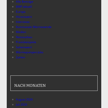
Alle Beiträge
BWP aktuell
Europa
Hörenswert
Interviews
Kommunale Wärmewende
Medien
Netzausbau
Praxisbeispiele
Sehenswert
Wärmepumpen-Jobs
Zahlen
NACH MONATEN
August 2026
Juli 2026