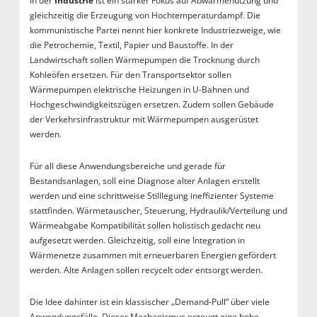
In der
Industrie
ist ein starker Fokus auf Abwärmenutzung und
gleichzeitig die Erzeugung von Hochtemperaturdampf. Die
kommunistische Partei nennt hier konkrete Industriezweige, wie
die Petrochemie, Textil, Papier und Baustoffe. In der
Landwirtschaft sollen Wärmepumpen die Trocknung durch
Kohleöfen ersetzen. Für den Transportsektor sollen
Wärmepumpen elektrische Heizungen in U-Bahnen und
Hochgeschwindigkeitszügen ersetzen. Zudem sollen Gebäude
der Verkehrsinfrastruktur mit Wärmepumpen ausgerüstet
werden.
Für all diese Anwendungsbereiche und gerade für
Bestandsanlagen, soll eine Diagnose alter Anlagen erstellt
werden und eine schrittweise Stilllegung ineffizienter Systeme
stattfinden. Wärmetauscher, Steuerung, Hydraulik/Verteilung und
Wärmeabgabe Kompatibilität sollen holistisch gedacht neu
aufgesetzt werden. Gleichzeitig, soll eine Integration in
Wärmenetze zusammen mit erneuerbaren Energien gefördert
werden. Alte Anlagen sollen recycelt oder entsorgt werden.
Die Idee dahinter ist ein klassischer „Demand-Pull“ über viele
Anwendungsfälle. Dieser Mechanismus erzeugt eine hohe