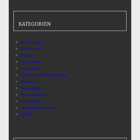
KATEGORIEN
Alle Beiträge
BWP aktuell
Europa
Hörenswert
Interviews
Kommunale Wärmewende
Medien
Netzausbau
Praxisbeispiele
Sehenswert
Wärmepumpen-Jobs
Zahlen