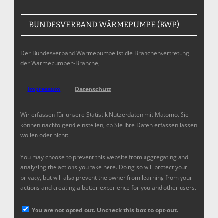
BUNDESVERBAND WÄRMEPUMPE (BWP)
Der Bundesverband Wärmepumpe ist die Branchenvertretung
der Wärmepumpen-Branche,
Impressum
Datenschutz
Wir erfassen für unsere Statistik Nutzerdaten mit Matomo. Sie
können nachfolgend einstellen, ob Sie Ihre Daten erfassen lassen
wollen oder nicht:
You may choose to prevent this website from aggregating and
analyzing the actions you take here. Doing so will protect your
privacy, but will also prevent the owner from learning from your
actions and creating a better experience for you and other users.
You are not opted out. Uncheck this box to opt-out.