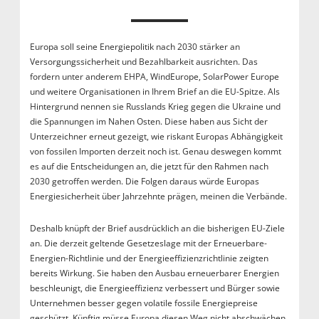
Europa soll seine Energiepolitik nach 2030 stärker an
Versorgungssicherheit und Bezahlbarkeit ausrichten. Das
fordern unter anderem EHPA, WindEurope, SolarPower Europe
und weitere Organisationen in Ihrem Brief an die EU-Spitze. Als
Hintergrund nennen sie Russlands Krieg gegen die Ukraine und
die Spannungen im Nahen Osten. Diese haben aus Sicht der
Unterzeichner erneut gezeigt, wie riskant Europas Abhängigkeit
von fossilen Importen derzeit noch ist. Genau deswegen kommt
es auf die Entscheidungen an, die jetzt für den Rahmen nach
2030 getroffen werden. Die Folgen daraus würde Europas
Energiesicherheit über Jahrzehnte prägen, meinen die Verbände.
Deshalb knüpft der Brief ausdrücklich an die bisherigen EU-Ziele
an. Die derzeit geltende Gesetzeslage mit der Erneuerbare-
Energien-Richtlinie und der Energieeffizienzrichtlinie zeigten
bereits Wirkung. Sie haben den Ausbau erneuerbarer Energien
beschleunigt, die Energieeffizienz verbessert und Bürger sowie
Unternehmen besser gegen volatile fossile Energiepreise
geschützt. Künftig müsse Europa diesen Weg nicht abschwächen,