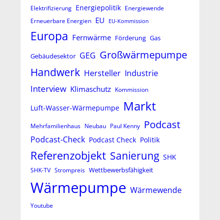
Energiepolitik
Elektrifizierung
Energiewende
EU
Erneuerbare Energien
EU-Kommission
Europa
Fernwärme
Förderung
Gas
Großwärmepumpe
GEG
Gebäudesektor
Handwerk
Hersteller
Industrie
Interview
Klimaschutz
Kommission
Markt
Luft-Wasser-Wärmepumpe
Podcast
Mehrfamilienhaus
Neubau
Paul Kenny
Podcast-Check
Podcast Check
Politik
Referenzobjekt
Sanierung
SHK
Wettbewerbsfähigkeit
SHK-TV
Strompreis
Wärmepumpe
Wärmewende
Youtube