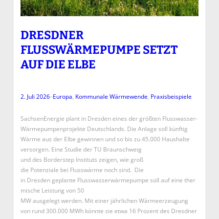
DRESDNER
FLUSSWÄRMEPUMPE SETZT
AUF DIE ELBE
2. Juli 2026
–
Europa
, 
Kommunale Wärmewende
, 
Praxisbeispiele
SachsenEnergie plant in Dresden eines der größten Flusswasser-
Wärmepumpenprojekte Deutschlands. Die Anlage soll künftig
Wärme aus der Elbe gewinnen und so bis zu 45.000 Haushalte
versorgen. Eine Studie der TU Braunschweig
und des Borderstep Instituts zeigen, wie groß
die Potenziale bei Flusswärme noch sind. Die
in Dresden geplante Flusswasserwärmepumpe soll auf eine ther
mische Leistung von 50
MW ausgelegt werden. Mit einer jährlichen Wärmeerzeugung
von rund 300.000 MWh könnte sie etwa 16 Prozent des Dresdner