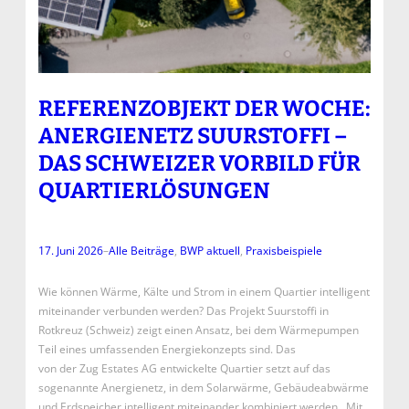
REFERENZOBJEKT DER WOCHE:
ANERGIENETZ SUURSTOFFI –
DAS SCHWEIZER VORBILD FÜR
QUARTIERLÖSUNGEN
17. Juni 2026
–
Alle Beiträge
, 
BWP aktuell
, 
Praxisbeispiele
Wie können Wärme, Kälte und Strom in einem Quartier intelligent
miteinander verbunden werden? Das Projekt Suurstoffi in
Rotkreuz (Schweiz) zeigt einen Ansatz, bei dem Wärmepumpen
Teil eines umfassenden Energiekonzepts sind. Das
von der Zug Estates AG entwickelte Quartier setzt auf das
sogenannte Anergienetz, in dem Solarwärme, Gebäudeabwärme
und Erdspeicher intelligent miteinander kombiniert werden. Mit