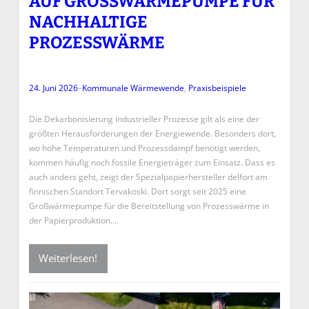
AUF GROSSWÄRMEPUMPE FÜR N
ACHHALTIGE P
ROZESSWÄRME
24. Juni 2026
–
Kommunale Wärmewende
, 
Praxisbeispiele
Die Dekarbonisierung industrieller Prozesse gilt als eine der
größten Herausforderungen der Energiewende. Besonders dort,
wo hohe Temperaturen und Prozessdampf benötigt werden,
kommen häufig noch fossile Energieträger zum Einsatz. Dass es
auch anders geht, zeigt der Spezialpapierhersteller delfort am
finnischen Standort Tervakoski. Dort sorgt seit 2025 eine
Großwärmepumpe für die Bereitstellung von Prozesswärme in
der Papierproduktion.…
Weiterlesen!