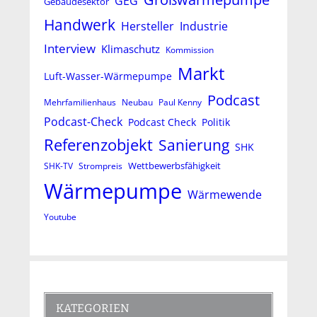
GEG
Gebäudesektor
Handwerk
Hersteller
Industrie
Interview
Klimaschutz
Kommission
Markt
Luft-Wasser-Wärmepumpe
Podcast
Mehrfamilienhaus
Neubau
Paul Kenny
Podcast-Check
Podcast Check
Politik
Referenzobjekt
Sanierung
SHK
Wettbewerbsfähigkeit
SHK-TV
Strompreis
Wärmepumpe
Wärmewende
Youtube
KATEGORIEN