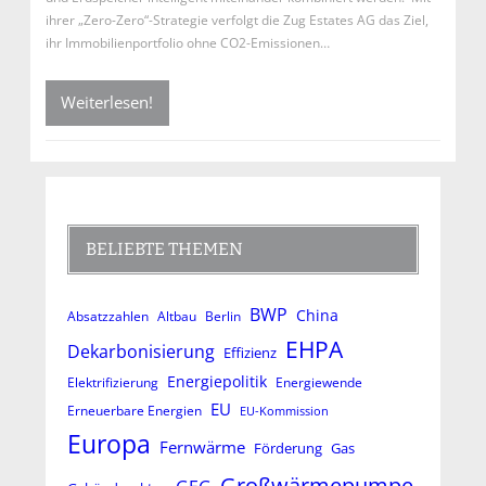
ihrer „Zero-Zero“-Strategie verfolgt die Zug Estates AG das Ziel,
ihr Immobilienportfolio ohne CO2-Emissionen…
Weiterlesen!
BELIEBTE THEMEN
BWP
China
Absatzzahlen
Altbau
Berlin
EHPA
Dekarbonisierung
Effizienz
Energiepolitik
Elektrifizierung
Energiewende
EU
Erneuerbare Energien
EU-Kommission
Europa
Fernwärme
Förderung
Gas
Großwärmepumpe