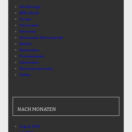
Alle Beiträge
BWP aktuell
Europa
Hörenswert
Interviews
Kommunale Wärmewende
Medien
Netzausbau
Praxisbeispiele
Sehenswert
Wärmepumpen-Jobs
Zahlen
NACH MONATEN
August 2026