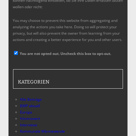
können nachfolgend einstellen, ob Sie Ihre Daten erfassen lassen
wollen oder nicht:
You may choose to prevent this website from aggregating and
analyzing the actions you take here. Doing so will protect your
privacy, but will also prevent the owner from learning from your
actions and creating a better experience for you and other users.
You are not opted out. Uncheck this box to opt-out.
KATEGORIEN
Alle Beiträge
BWP aktuell
Europa
Hörenswert
Interviews
Kommunale Wärmewende