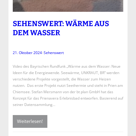
SEHENSWERT: WÄRME AUS
DEM WASSER
21. Oktober 2024
–
Sehenswert
Video des Bayrischen Rundfunk „Wärme aus dem Wasser: Neue
Ideen für die Energiewende. Seewärme, UNKRAUT, BR“ werden
verschiedene Projekte vorgestellt, die Wasser zum Heizen
nutzen. Das erste Projekt nutzt Seethermie und steht in Prien am
Chiemsee. Stefan Mersmann von der bt plan GmbH hat das
Konzept für das Prienavera Erlebnisbad entworfen. Basierend auf
seiner Datensammlung…
Weiterlesen!