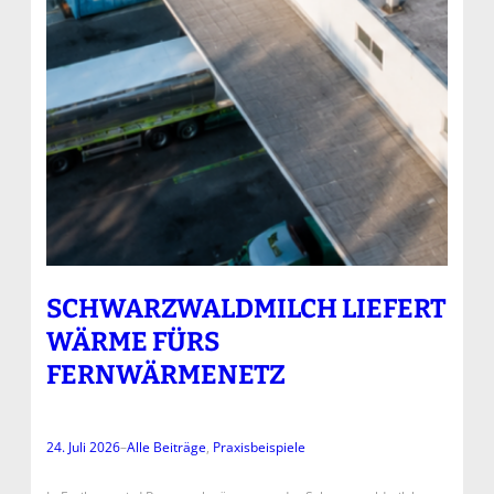
SCHWARZWALDMILCH LIEFERT
WÄRME FÜRS
FERNWÄRMENETZ
24. Juli 2026
–
Alle Beiträge
, 
Praxisbeispiele