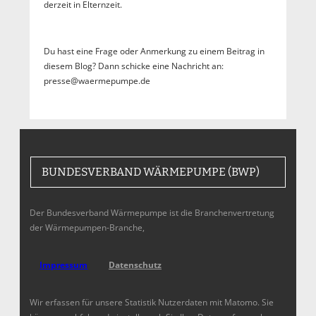
derzeit in Elternzeit.
Du hast eine Frage oder Anmerkung zu einem Beitrag in
diesem Blog? Dann schicke eine Nachricht an:
presse@waermepumpe.de
BUNDESVERBAND WÄRMEPUMPE (BWP)
Der Bundesverband Wärmepumpe ist die Branchenvertretung
der Wärmepumpen-Branche,
Impressum
Datenschutz
Wir erfassen für unsere Statistik Nutzerdaten mit Matomo. Sie