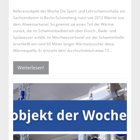
Referenzobjekt der Woche Die Sport- und Lehrschwimmhalle am
Sachsendamm in Berlin-Schöneberg nutzt seit 2012 Wärme aus
dem Abwasserkanal. So gewinnt sie einen Teil der Wärme
zurück, die im Schwimmbadbetrieb über Dusch-, Bade- und
Spülwasser anfällt. Im Mischwasserkanal vor der Schwimmhalle
erschließt ein rund 60 Meter langer Wärmetauscher diese
Wärmequelle. Er entzieht dem durchschnittlich etwa 15…
Weiterlesen!