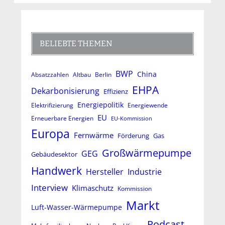
BELIEBTE THEMEN
BWP
China
Absatzzahlen
Altbau
Berlin
EHPA
Dekarbonisierung
Effizienz
Energiepolitik
Elektrifizierung
Energiewende
EU
Erneuerbare Energien
EU-Kommission
Europa
Fernwärme
Förderung
Gas
Großwärmepumpe
GEG
Gebäudesektor
Handwerk
Hersteller
Industrie
Interview
Klimaschutz
Kommission
Markt
Luft-Wasser-Wärmepumpe
Podcast