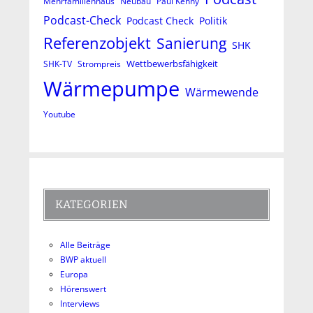
Mehrfamilienhaus
Neubau
Paul Kenny
Podcast-Check
Podcast Check
Politik
Referenzobjekt
Sanierung
SHK
Wettbewerbsfähigkeit
SHK-TV
Strompreis
Wärmepumpe
Wärmewende
Youtube
KATEGORIEN
Alle Beiträge
BWP aktuell
Europa
Hörenswert
Interviews