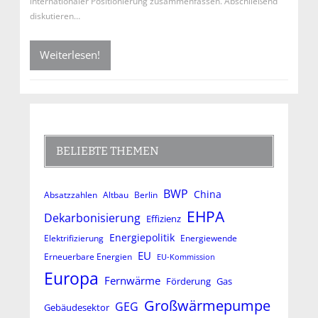
internationaler Positionierung zusammenfassen. Abschließend
diskutieren…
Weiterlesen!
BELIEBTE THEMEN
BWP
China
Absatzzahlen
Altbau
Berlin
EHPA
Dekarbonisierung
Effizienz
Energiepolitik
Elektrifizierung
Energiewende
EU
Erneuerbare Energien
EU-Kommission
Europa
Fernwärme
Förderung
Gas
Großwärmepumpe
GEG
Gebäudesektor