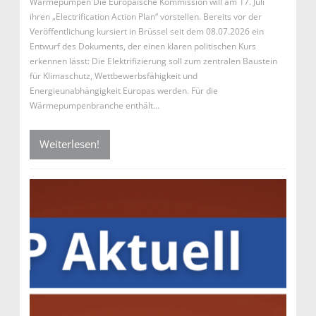
Wärmepumpen Die Europäische Kommission will am 17. Juli
ihren „Electrification Action Plan“ vorstellen. Bereits vor der
Veröffentlichung kursiert in Brüssel seit dem 08.07.2026 ein
Entwurf des Dokuments, der einen klaren politischen Kurs
erkennen lässt: Die Elektrifizierung soll zum zentralen Baustein
für Klimaschutz, Wettbewerbsfähigkeit und
Energieunabhängigkeit Europas werden. Für die
Wärmepumpenbranche enthält…
Weiterlesen!