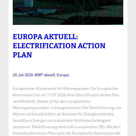
EUROPA AKTUELL:
ELECTRIFICATION ACTION
PLAN
20. Juli 2026
–
BWP aktuell
, 
Europa
Europäischer Rückenwind für Wärmepumpen Die Europäische
Kommission hat am 17.07.2026 ihren Electrification Action Plan
veröffentlicht. Dieser ist für den europäischen
Wärmepumpensektor richtungsweisend. Die Elektrifizierung von
Wärme wird ausdrücklich als Baustein für Energiesicherheit,
bezahlbare Energie und industrielle Wettbewerbsfähigkeit
anerkannt. Elektrifizierung wird zuM europäischen ZIEL Mit dem
Electrification Action Plan rückt die Europäische Kommission die