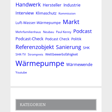
Handwerk
Hersteller
Industrie
Interview
Klimaschutz
Kommission
Markt
Luft-Wasser-Wärmepumpe
Podcast
Mehrfamilienhaus
Neubau
Paul Kenny
Podcast-Check
Podcast Check
Politik
Referenzobjekt
Sanierung
SHK
Wettbewerbsfähigkeit
SHK-TV
Strompreis
Wärmepumpe
Wärmewende
Youtube
KATEGORIEN