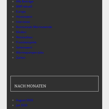
Alle Beiträge
BWP aktuell
Europa
Hörenswert
Interviews
Kommunale Wärmewende
Medien
Netzausbau
Praxisbeispiele
Sehenswert
Wärmepumpen-Jobs
Zahlen
NACH MONATEN
August 2026
Juli 2026