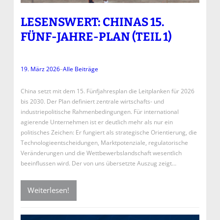
LESENSWERT: CHINAS 15.
FÜNF-JAHRE-PLAN (TEIL 1)
19. März 2026
–
Alle Beiträge
China setzt mit dem 15. Fünfjahresplan die Leitplanken für 2026
bis 2030. Der Plan definiert zentrale wirtschafts- und
industriepolitische Rahmenbedingungen. Für international
agierende Unternehmen ist er deutlich mehr als nur ein
politisches Zeichen: Er fungiert als strategische Orientierung, die
Technologieentscheidungen, Marktpotenziale, regulatorische
Veränderungen und die Wettbewerbslandschaft wesentlich
beeinflussen wird. Der von uns übersetzte Auszug zeigt…
Weiterlesen!