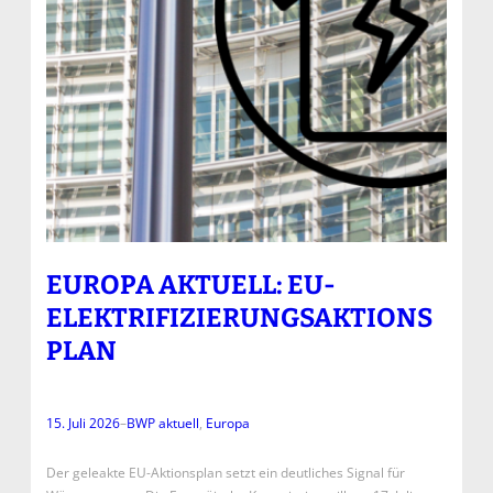
EUROPA AKTUELL: EU-
ELEKTRIFIZIERUNGSAKTIONS
PLAN
15. Juli 2026
–
BWP aktuell
, 
Europa
Der geleakte EU-Aktionsplan setzt ein deutliches Signal für