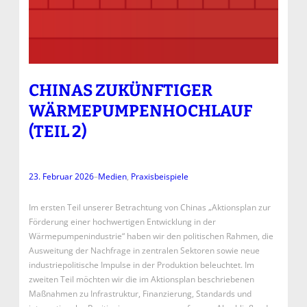
CHINAS ZUKÜNFTIGER
WÄRMEPUMPENHOCHLAUF
(TEIL 2)
23. Februar 2026
–
Medien
, 
Praxisbeispiele
Im ersten Teil unserer Betrachtung von Chinas „Aktionsplan zur
Förderung einer hochwertigen Entwicklung in der
Wärmepumpenindustrie“ haben wir den politischen Rahmen, die
Ausweitung der Nachfrage in zentralen Sektoren sowie neue
industriepolitische Impulse in der Produktion beleuchtet. Im
zweiten Teil möchten wir die im Aktionsplan beschriebenen
Maßnahmen zu Infrastruktur, Finanzierung, Standards und