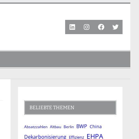
LinkedIn
Instagram
Facebook
Twitter
BELIEBTE THEMEN
BWP
China
Absatzzahlen
Altbau
Berlin
EHPA
Dekarbonisierung
Effizienz