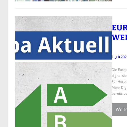
EUR
WER
1. Juli 20
Die Europ
digitalisi
Für Herst
Mehr Digi
bereits v
Weite