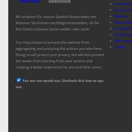
Impressum
Datenschutz
Interviews
Kommunal
Medien
Wir erfassen für unsere Statistik Nutzerdaten mit
Netzausb
Matomo. Sie können nachfolgend einstellen, ob Sie
Praxisbeis
Ihre Daten erfassen lassen wollen oder nicht:
Sehenswer
Wärmepum
You may choose to prevent this website from
Zahlen
aggregating and analyzing the actions you take here.
Doing so will protect your privacy, but will also prevent
the owner from learning from your actions and
creating a better experience for you and other users.
You are not opted out. Uncheck this box to opt-
out.