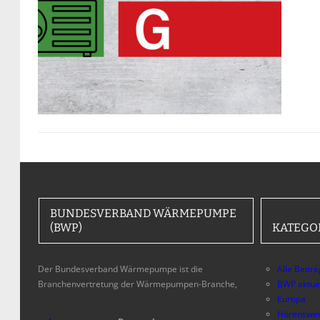
BUNDESVERBAND WÄRMEPUMPE
(BWP)
KATEGO
Der Bundesverband Wärmepumpe ist die
Alle Beitr
Branchenvertretung der Wärmepumpen-Branche,
BWP aktue
Europa
Hörenswer