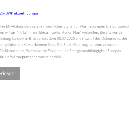
026
–
BWP aktuell
, 
Europa
kte EU-Aktionsplan setzt ein deutliches Signal für Wärmepumpen Die Europäisc
 will am 17. Juli ihren „Electrification Action Plan“ vorstellen. Bereits vor der
lichung kursiert in Brüssel seit dem 08.07.2026 ein Entwurf des Dokuments, der
en politischen Kurs erkennen lässt: Die Elektrifizierung soll zum zentralen
für Klimaschutz, Wettbewerbsfähigkeit und Energieunabhängigkeit Europas
Für die Wärmepumpenbranche enthält…
rlesen!