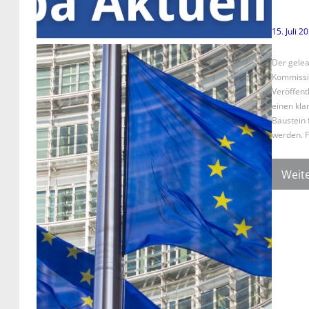
15. Juli 2
Der gelea
Kommission
Veröffent
einen klar
Baustein 
werden. 
Weite