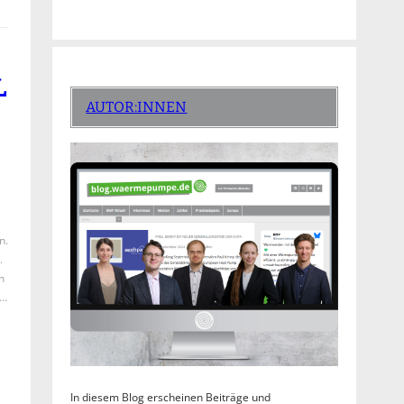
L
AUTOR:INNEN
n.
.
n
e…
In diesem Blog erscheinen Beiträge und