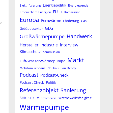
Energiepolitik
Elektrifizierung
Energiewende
EU
Erneuerbare Energien
EU-Kommission
Europa
Fernwärme
Förderung
Gas
he
GEG
Gebäudesektor
Großwärmepumpe
Handwerk
Interview
Hersteller
Industrie
Klimaschutz
Kommission
Markt
Luft-Wasser-Wärmepumpe
Mehrfamilienhaus
Neubau
Paul Kenny
Podcast
Podcast-Check
Podcast Check
Politik
Referenzobjekt
Sanierung
SHK
Wettbewerbsfähigkeit
SHK-TV
Strompreis
Wärmepumpe