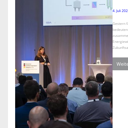
4. Juli 20
Gestern f
bedeutend
zusammen,
Energiewi
Zukunfts
Weite