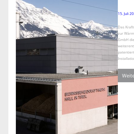
15. Juli 2
Das Kraft
zur Wärme
GmbH die 
weiterent
patentier
Installa
Weite