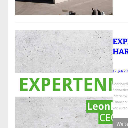
EXP
HA
12. Juli 2
Leonhard 
Schweden
Interview
Chancen 
vor kurz
Weite