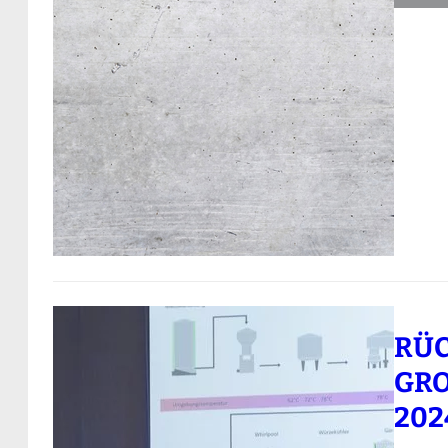
RÜC
GRO
024