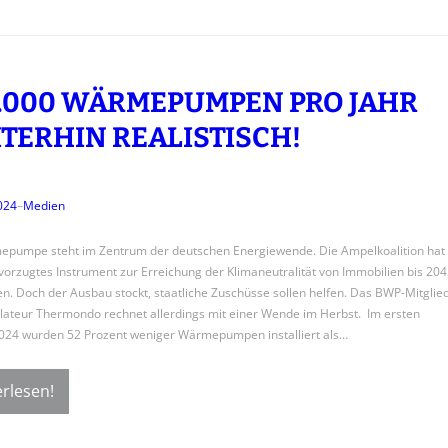
.000 WÄRMEPUMPEN PRO JAHR
TERHIN REALISTISCH!
2024
–
Medien
epumpe steht im Zentrum der deutschen Energiewende. Die Ampelkoalition hat
evorzugtes Instrument zur Erreichung der Klimaneutralität von Immobilien bis 204
n. Doch der Ausbau stockt, staatliche Zuschüsse sollen helfen. Das BWP-Mitglie
llateur Thermondo rechnet allerdings mit einer Wende im Herbst. Im ersten
024 wurden 52 Prozent weniger Wärmepumpen installiert als…
rlesen!