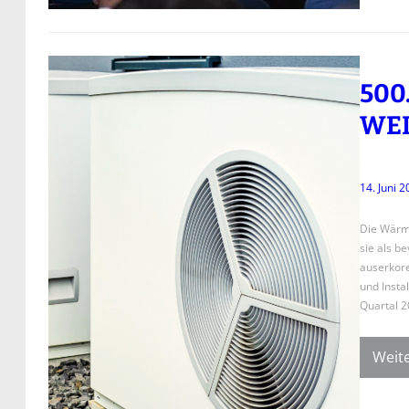
500
WEI
14. Juni 
Die Wärm
sie als b
auserkore
und Insta
Quartal 2
Weite