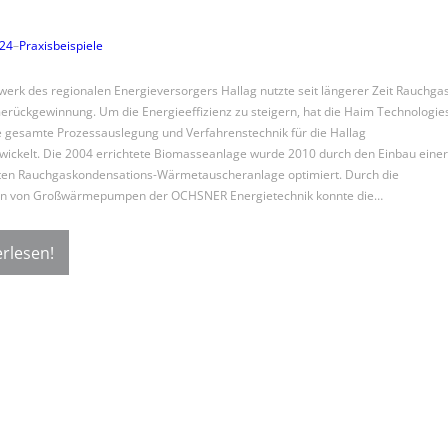
024
–
Praxisbeispiele
werk des regionalen Energieversorgers Hallag nutzte seit längerer Zeit Rauchga
rückgewinnung. Um die Energieeffizienz zu steigern, hat die Haim Technologie
gesamte Prozessauslegung und Verfahrenstechnik für die Hallag
wickelt. Die 2004 errichtete Biomasseanlage wurde 2010 durch den Einbau einer
ten Rauchgaskondensations-Wärmetauscheranlage optimiert. Durch die
tion von Großwärmepumpen der OCHSNER Energietechnik konnte die…
rlesen!