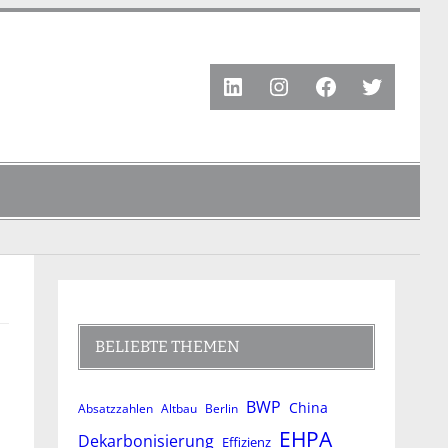
LinkedIn
Instagram
Facebook
Twitter
BELIEBTE THEMEN
BWP
China
Absatzzahlen
Altbau
Berlin
EHPA
Dekarbonisierung
Effizienz