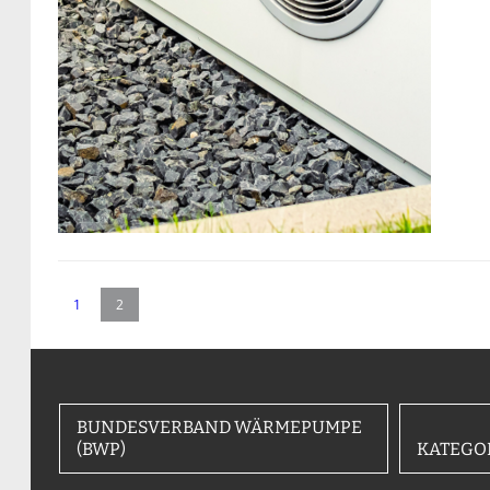
1
2
BUNDESVERBAND WÄRMEPUMPE
(BWP)
KATEGO