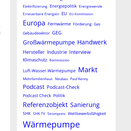
Energiepolitik
Elektrifizierung
Energiewende
EU
Erneuerbare Energien
EU-Kommission
Europa
Fernwärme
Förderung
Gas
s
GEG
s
Gebäudesektor
Großwärmepumpe
Handwerk
Interview
Hersteller
Industrie
Klimaschutz
Kommission
Markt
Luft-Wasser-Wärmepumpe
Mehrfamilienhaus
Neubau
Paul Kenny
Podcast
Podcast-Check
Podcast Check
Politik
Referenzobjekt
Sanierung
SHK
Wettbewerbsfähigkeit
SHK-TV
Strompreis
Wärmepumpe