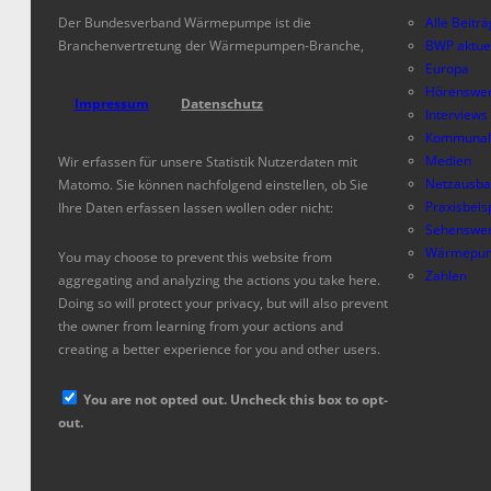
Der Bundesverband Wärmepumpe ist die
Alle Beitr
Branchenvertretung der Wärmepumpen-Branche,
BWP aktue
Europa
Hörenswer
Impressum
Datenschutz
Interviews
Kommunal
Medien
Wir erfassen für unsere Statistik Nutzerdaten mit
Netzausb
Matomo. Sie können nachfolgend einstellen, ob Sie
Praxisbeis
Ihre Daten erfassen lassen wollen oder nicht:
Sehenswer
Wärmepum
You may choose to prevent this website from
Zahlen
aggregating and analyzing the actions you take here.
Doing so will protect your privacy, but will also prevent
the owner from learning from your actions and
creating a better experience for you and other users.
You are not opted out. Uncheck this box to opt-
out.