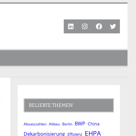
LinkedIn
Instagram
Facebook
Twitter
BELIEBTE THEMEN
BWP
China
Absatzzahlen
Altbau
Berlin
EHPA
Dekarbonisierung
Effizienz