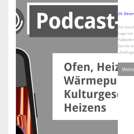
24. Deze
Die Gesch
Sage von 
Fußbodenh
Zeit für 
„Zeitfrag
Weite