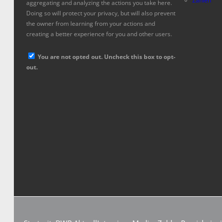
Zahlen
aggregating and analyzing the actions you take here.
Doing so will protect your privacy, but will also prevent
the owner from learning from your actions and
creating a better experience for you and other users.
You are not opted out. Uncheck this box to opt-
out.