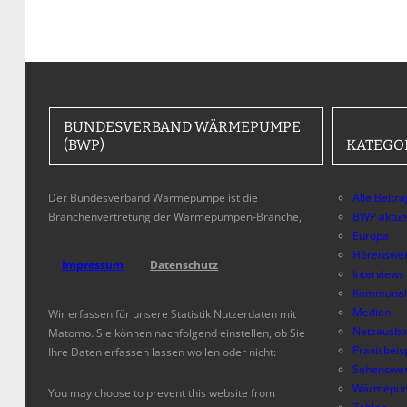
BUNDESVERBAND WÄRMEPUMPE
(BWP)
KATEGO
Der Bundesverband Wärmepumpe ist die
Alle Beitr
Branchenvertretung der Wärmepumpen-Branche,
BWP aktue
Europa
Hörenswer
Impressum
Datenschutz
Interviews
Kommunal
Medien
Wir erfassen für unsere Statistik Nutzerdaten mit
Netzausb
Matomo. Sie können nachfolgend einstellen, ob Sie
Praxisbeis
Ihre Daten erfassen lassen wollen oder nicht:
Sehenswer
Wärmepum
You may choose to prevent this website from