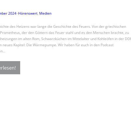
mber 2024
–
Hörenswert
, 
Medien
ichte des Heizens war lange die Geschichte des Feuers. Von der griechischen
Prometheus, der den Göttern das Feuer stahl und es den Menschen brachte, zu
eizungen im alten Rom, Schwarzküchen im Mittelalter und Kohleöfen in der DD
ein neues Kapitel: Die Wärmepumpe. Wir haben für euch in den Podcast
en…
rlesen!