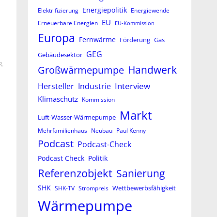
Energiepolitik
Elektrifizierung
Energiewende
EU
Erneuerbare Energien
EU-Kommission
Europa
Fernwärme
Förderung
Gas
GEG
Gebäudesektor
R.
Großwärmepumpe
Handwerk
Interview
Hersteller
Industrie
Klimaschutz
Kommission
Markt
Luft-Wasser-Wärmepumpe
Mehrfamilienhaus
Neubau
Paul Kenny
Podcast
Podcast-Check
Podcast Check
Politik
Referenzobjekt
Sanierung
SHK
Wettbewerbsfähigkeit
SHK-TV
Strompreis
Wärmepumpe