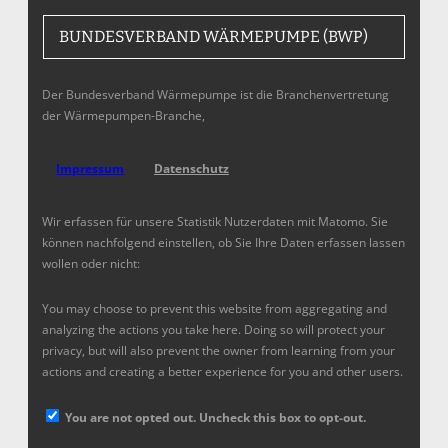
BUNDESVERBAND WÄRMEPUMPE (BWP)
Der Bundesverband Wärmepumpe ist die Branchenvertretung
der Wärmepumpen-Branche,
Impressum
Datenschutz
Wir erfassen für unsere Statistik Nutzerdaten mit Matomo. Sie
können nachfolgend einstellen, ob Sie Ihre Daten erfassen lassen
wollen oder nicht:
You may choose to prevent this website from aggregating and
analyzing the actions you take here. Doing so will protect your
privacy, but will also prevent the owner from learning from your
actions and creating a better experience for you and other users.
You are not opted out. Uncheck this box to opt-out.