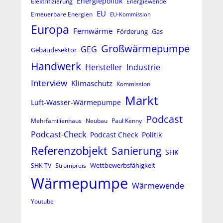
Energiepolitik
Elektrifizierung
Energiewende
EU
Erneuerbare Energien
EU-Kommission
Europa
Fernwärme
Förderung
Gas
Großwärmepumpe
GEG
Gebäudesektor
Handwerk
Hersteller
Industrie
Interview
Klimaschutz
Kommission
Markt
Luft-Wasser-Wärmepumpe
Podcast
Mehrfamilienhaus
Neubau
Paul Kenny
Podcast-Check
Podcast Check
Politik
Referenzobjekt
Sanierung
SHK
Wettbewerbsfähigkeit
SHK-TV
Strompreis
Wärmepumpe
Wärmewende
Youtube