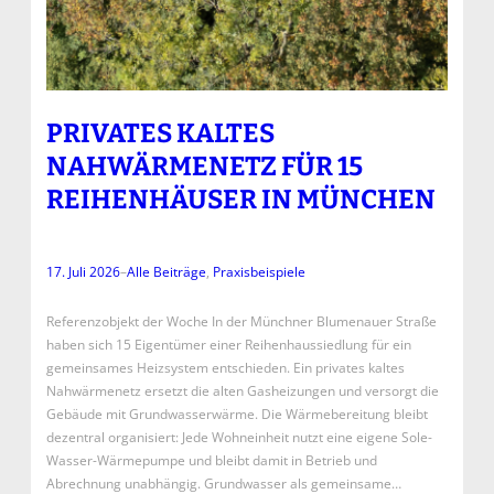
PRIVATES KALTES
NAHWÄRMENETZ FÜR 15
REIHENHÄUSER IN MÜNCHEN
17. Juli 2026
–
Alle Beiträge
, 
Praxisbeispiele
Referenzobjekt der Woche In der Münchner Blumenauer Straße
haben sich 15 Eigentümer einer Reihenhaussiedlung für ein
gemeinsames Heizsystem entschieden. Ein privates kaltes
Nahwärmenetz ersetzt die alten Gasheizungen und versorgt die
Gebäude mit Grundwasserwärme. Die Wärmebereitung bleibt
dezentral organisiert: Jede Wohneinheit nutzt eine eigene Sole-
Wasser-Wärmepumpe und bleibt damit in Betrieb und
Abrechnung unabhängig. Grundwasser als gemeinsame…