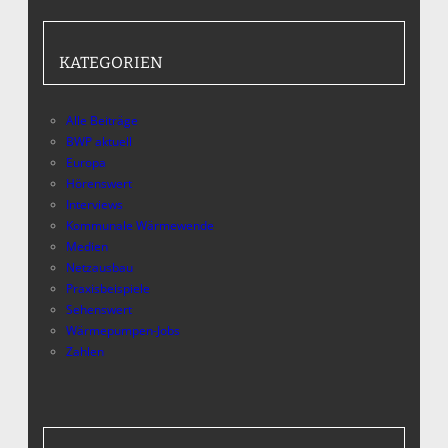
KATEGORIEN
Alle Beiträge
BWP aktuell
Europa
Hörenswert
Interviews
Kommunale Wärmewende
Medien
Netzausbau
Praxisbeispiele
Sehenswert
Wärmepumpen-Jobs
Zahlen