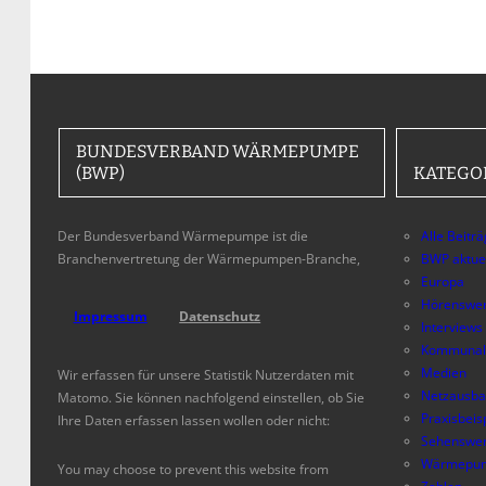
BUNDESVERBAND WÄRMEPUMPE
(BWP)
KATEGO
Der Bundesverband Wärmepumpe ist die
Alle Beitr
Branchenvertretung der Wärmepumpen-Branche,
BWP aktue
Europa
Hörenswer
Impressum
Datenschutz
Interviews
Kommunal
Medien
Wir erfassen für unsere Statistik Nutzerdaten mit
Netzausb
Matomo. Sie können nachfolgend einstellen, ob Sie
Praxisbeis
Ihre Daten erfassen lassen wollen oder nicht:
Sehenswer
Wärmepum
You may choose to prevent this website from