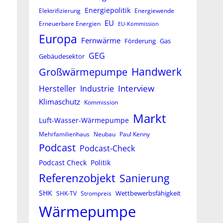
Energiepolitik
Elektrifizierung
Energiewende
EU
Erneuerbare Energien
EU-Kommission
Europa
Fernwärme
Förderung
Gas
GEG
Gebäudesektor
Großwärmepumpe
Handwerk
Interview
Hersteller
Industrie
Klimaschutz
Kommission
Markt
Luft-Wasser-Wärmepumpe
Mehrfamilienhaus
Neubau
Paul Kenny
Podcast
Podcast-Check
Podcast Check
Politik
Referenzobjekt
Sanierung
SHK
Wettbewerbsfähigkeit
SHK-TV
Strompreis
Wärmepumpe