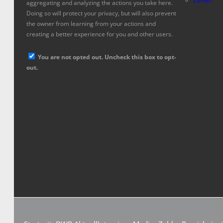
Zahlen
aggregating and analyzing the actions you take here.
Doing so will protect your privacy, but will also prevent
the owner from learning from your actions and
creating a better experience for you and other users.
You are not opted out. Uncheck this box to opt-
out.