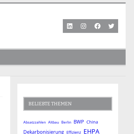
LinkedIn
Instagram
Facebook
Twitter
BELIEBTE THEMEN
BWP
China
Absatzzahlen
Altbau
Berlin
EHPA
Dekarbonisierung
Effizienz