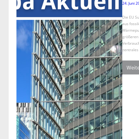
24. Juni 
Die EU Su
aus foss
Wärmepump
größeren 
Verbrauch
zentrales
Weite