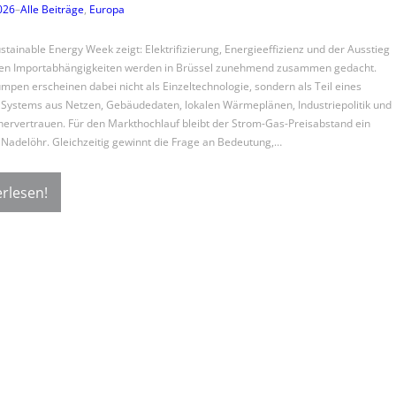
2026
–
Alle Beiträge
, 
Europa
stainable Energy Week zeigt: Elektrifizierung, Energieeffizienz und der Ausstieg
ilen Importabhängigkeiten werden in Brüssel zunehmend zusammen gedacht.
en erscheinen dabei nicht als Einzeltechnologie, sondern als Teil eines
Systems aus Netzen, Gebäudedaten, lokalen Wärmeplänen, Industriepolitik und
ervertrauen. Für den Markthochlauf bleibt der Strom-Gas-Preisabstand ein
 Nadelöhr. Gleichzeitig gewinnt die Frage an Bedeutung,…
rlesen!