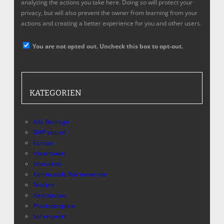
analyzing the actions you take here. Doing so will protect your
privacy, but will also prevent the owner from learning from your
actions and creating a better experience for you and other users.
You are not opted out. Uncheck this box to opt-out.
KATEGORIEN
Alle Beiträge
BWP aktuell
Europa
Hörenswert
Interviews
Kommunale Wärmewende
Medien
Netzausbau
Praxisbeispiele
Sehenswert