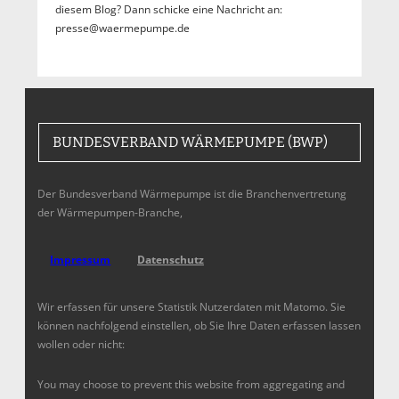
diesem Blog? Dann schicke eine Nachricht an:
presse@waermepumpe.de
BUNDESVERBAND WÄRMEPUMPE (BWP)
Der Bundesverband Wärmepumpe ist die Branchenvertretung
der Wärmepumpen-Branche,
Impressum
Datenschutz
Wir erfassen für unsere Statistik Nutzerdaten mit Matomo. Sie
können nachfolgend einstellen, ob Sie Ihre Daten erfassen lassen
wollen oder nicht:
You may choose to prevent this website from aggregating and