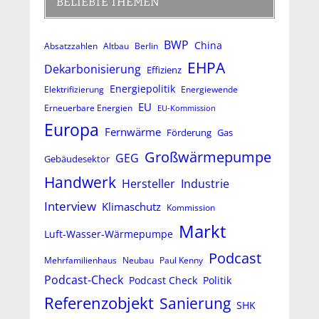
BELIEBTE THEMEN
BWP
China
Absatzzahlen
Altbau
Berlin
EHPA
Dekarbonisierung
Effizienz
Energiepolitik
Elektrifizierung
Energiewende
EU
Erneuerbare Energien
EU-Kommission
Europa
Fernwärme
Förderung
Gas
Großwärmepumpe
GEG
Gebäudesektor
Handwerk
Hersteller
Industrie
Interview
Klimaschutz
Kommission
Markt
Luft-Wasser-Wärmepumpe
Podcast
Mehrfamilienhaus
Neubau
Paul Kenny
Podcast-Check
Podcast Check
Politik
Referenzobjekt
Sanierung
SHK