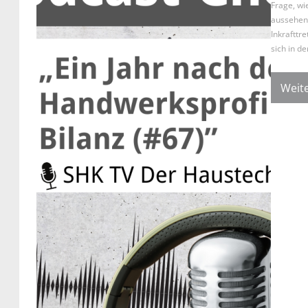
Frage, wi
aussehen 
Inkrafttr
sich in d
Weite