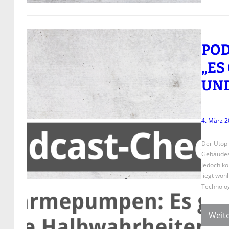
POD
„ES
UND
4. März 
Der Utopi
Gebäudese
Jedoch ko
liegt woh
Technolog
Weite