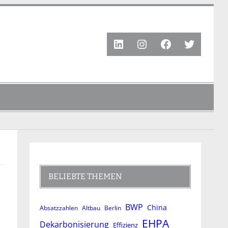
LinkedIn
Instagram
Facebook
Twitter
BELIEBTE THEMEN
BWP
China
Absatzzahlen
Altbau
Berlin
EHPA
Dekarbonisierung
Effizienz