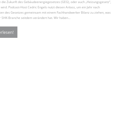
e die Zukunft des Gebäudeenergiegesetzes (GEG), oder auch „Heizungsgesetz“,
wird. Podcast-Host Cedric Engels nutzt diesen Anlass, um ein Jahr nach
eten des Gesetzes gemeinsam mit einem Fachhandwerker Bilanz zu ziehen, was
er SHK-Branche seitdem verändert hat. Wir haben…
rlesen!