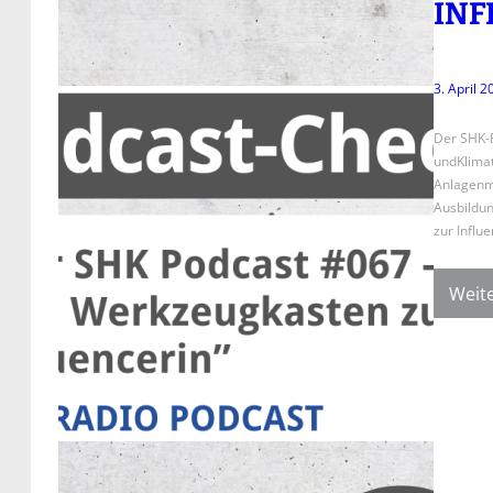
INF
3. April 2
Der SHK-P
undKlimat
Anlagenme
Ausbildun
zur Infl
Weite