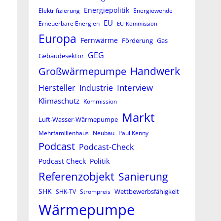
Energiepolitik
Elektrifizierung
Energiewende
EU
Erneuerbare Energien
EU-Kommission
Europa
Fernwärme
Förderung
Gas
GEG
Gebäudesektor
Großwärmepumpe
Handwerk
Interview
Hersteller
Industrie
Klimaschutz
Kommission
Markt
Luft-Wasser-Wärmepumpe
Mehrfamilienhaus
Neubau
Paul Kenny
Podcast
Podcast-Check
Podcast Check
Politik
Referenzobjekt
Sanierung
SHK
Wettbewerbsfähigkeit
SHK-TV
Strompreis
Wärmepumpe