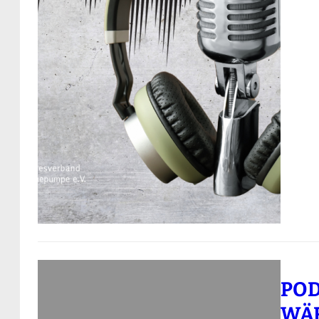
POD
WÄ