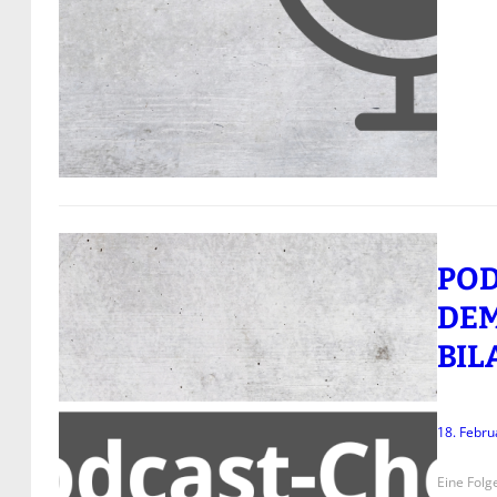
POD
DEM
BIL
18. Febru
Eine Folg