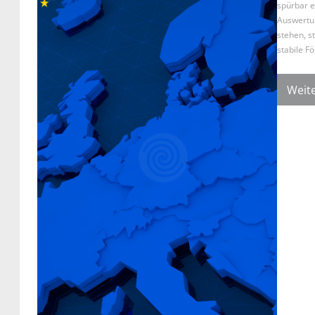
spürbar e
Auswertun
stehen, s
stabile F
Weite