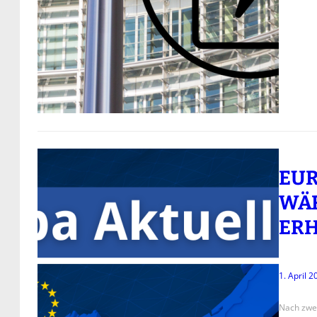
EUR
WÄ
ERH
1. April 2
Nach zwe