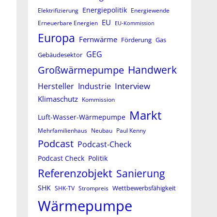
Energiepolitik
Elektrifizierung
Energiewende
EU
Erneuerbare Energien
EU-Kommission
Europa
Fernwärme
Förderung
Gas
GEG
Gebäudesektor
Großwärmepumpe
Handwerk
Interview
Hersteller
Industrie
Klimaschutz
Kommission
Markt
Luft-Wasser-Wärmepumpe
Mehrfamilienhaus
Neubau
Paul Kenny
Podcast
Podcast-Check
Podcast Check
Politik
Referenzobjekt
Sanierung
SHK
Wettbewerbsfähigkeit
SHK-TV
Strompreis
Wärmepumpe