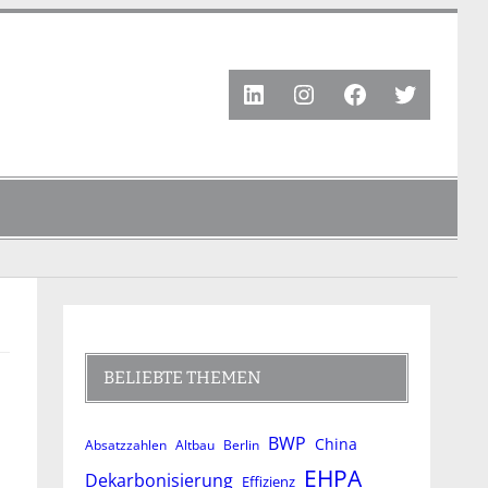
LinkedIn
Instagram
Facebook
Twitter
BELIEBTE THEMEN
BWP
China
Absatzzahlen
Altbau
Berlin
EHPA
Dekarbonisierung
Effizienz