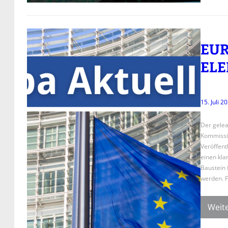
EUR
ELE
15. Juli 2
Der gelea
Kommission
Veröffent
einen klar
Baustein 
werden. 
Weite