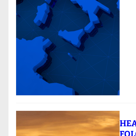
HEA
FOL