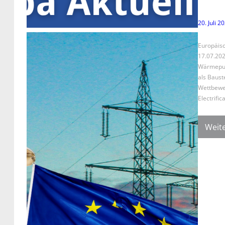
20. Juli 2
Europäis
17.07.2026
Wärmepump
als Baust
Wettbewer
Electrifi
Weite